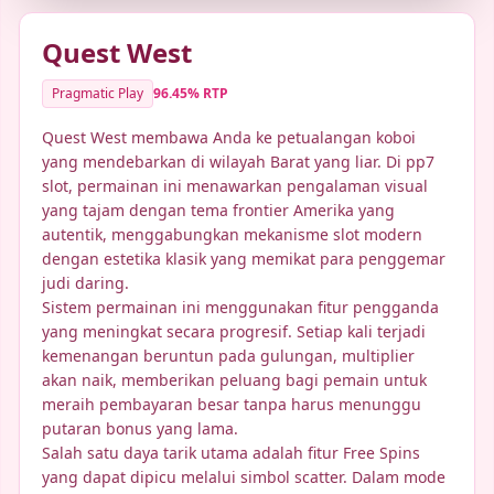
▶
Quest West
Pragmatic Play
96.45% RTP
Quest West membawa Anda ke petualangan koboi
yang mendebarkan di wilayah Barat yang liar. Di pp7
slot, permainan ini menawarkan pengalaman visual
yang tajam dengan tema frontier Amerika yang
autentik, menggabungkan mekanisme slot modern
dengan estetika klasik yang memikat para penggemar
judi daring.
Sistem permainan ini menggunakan fitur pengganda
yang meningkat secara progresif. Setiap kali terjadi
kemenangan beruntun pada gulungan, multiplier
akan naik, memberikan peluang bagi pemain untuk
meraih pembayaran besar tanpa harus menunggu
putaran bonus yang lama.
Salah satu daya tarik utama adalah fitur Free Spins
yang dapat dipicu melalui simbol scatter. Dalam mode