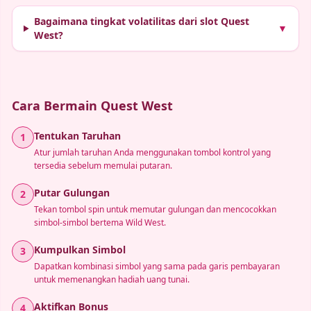
Bagaimana tingkat volatilitas dari slot Quest
▼
West?
Cara Bermain Quest West
Tentukan Taruhan
1
Atur jumlah taruhan Anda menggunakan tombol kontrol yang
tersedia sebelum memulai putaran.
Putar Gulungan
2
Tekan tombol spin untuk memutar gulungan dan mencocokkan
simbol-simbol bertema Wild West.
Kumpulkan Simbol
3
Dapatkan kombinasi simbol yang sama pada garis pembayaran
untuk memenangkan hadiah uang tunai.
Aktifkan Bonus
4