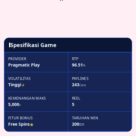
Spesifikasi Game
PROVIDER
RTP
Pragmatic Play
96.51
%
VOLATILITAS
PAYLINES
Tinggi
243
⚡
Cara
KEMENANGAN MAKS
REEL
5,000
5
x
FITUR BONUS
TARUHAN MIN
Free Spins
200
⭐
IDR