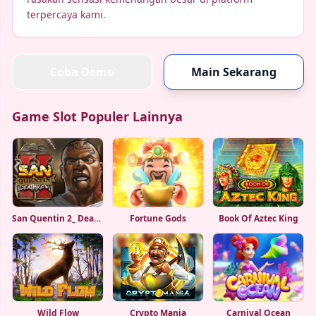
terpercaya kami.
Coba Demo
Main Sekarang
Game Slot Populer Lainnya
San Quentin 2_ Death Row
Fortune Gods
Book Of Aztec King
Wild Flow
Carnival Ocean
Crypto Mania