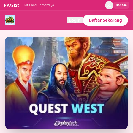
PP7Slot
Slot Gacor Terpercaya
Bahasa
Login
Daftar Sekarang