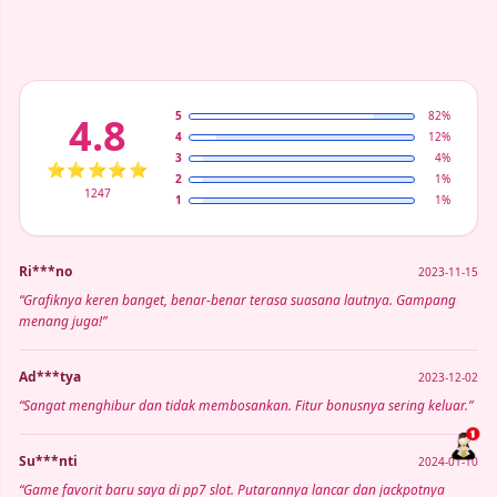
5
82%
4.8
4
12%
3
4%
⭐⭐⭐⭐⭐
2
1%
1247
1
1%
Ri***no
2023-11-15
“Grafiknya keren banget, benar-benar terasa suasana lautnya. Gampang
menang juga!”
Ad***tya
2023-12-02
“Sangat menghibur dan tidak membosankan. Fitur bonusnya sering keluar.”
Su***nti
2024-01-10
“Game favorit baru saya di pp7 slot. Putarannya lancar dan jackpotnya