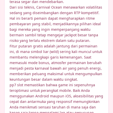
terasa segar dan mendebarkan.
Dari sisi teknis, Carnival Ocean menawarkan volatilitas
sedang yang diseimbangkan dengan RTP kompetitif.
Hal ini berarti pemain dapat mengharapkan ritme
pembayaran yang stabil, menjadikannya pilihan ideal
bagi mereka yang ingin memperpanjang waktu
bermain sambil tetap mengejar jackpot besar tanpa
risiko yang terlalu ekstrem dalam satu putaran.
Fitur putaran gratis adalah jantung dari permainan
ini, di mana simbol liar (wild) sering kali muncul untuk
membantu melengkapi garis kemenangan. Saat
memasuki mode bonus, atmosfer permainan berubah
menjadi pesta karnaval bawah air yang penuh energi,
memberikan peluang maksimal untuk mengumpulkan
keuntungan besar dalam waktu singkat.
pp7 slot memastikan bahwa game ini sepenuhnya
teroptimasi untuk perangkat mobile. Baik Anda
menggunakan Android maupun iOS, aksesibilitas yang
cepat dan antarmuka yang responsif memungkinkan
Anda menikmati sensasi taruhan di mana saja dan
kapan saja tanpa mengalami lag atau penurunan