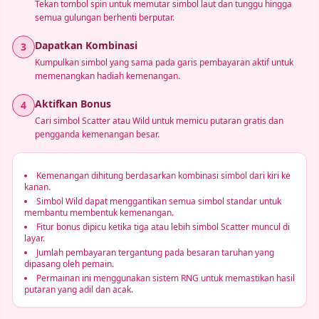
Tekan tombol spin untuk memutar simbol laut dan tunggu hingga
semua gulungan berhenti berputar.
Dapatkan Kombinasi
3
Kumpulkan simbol yang sama pada garis pembayaran aktif untuk
memenangkan hadiah kemenangan.
Aktifkan Bonus
4
Cari simbol Scatter atau Wild untuk memicu putaran gratis dan
pengganda kemenangan besar.
Kemenangan dihitung berdasarkan kombinasi simbol dari kiri ke
kanan.
Simbol Wild dapat menggantikan semua simbol standar untuk
membantu membentuk kemenangan.
Fitur bonus dipicu ketika tiga atau lebih simbol Scatter muncul di
layar.
Jumlah pembayaran tergantung pada besaran taruhan yang
dipasang oleh pemain.
Permainan ini menggunakan sistem RNG untuk memastikan hasil
putaran yang adil dan acak.