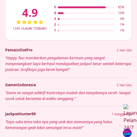
5
85%
4.9
4
10%
3
3%
⭐⭐⭐⭐⭐
2
1%
1245 ULASAN TERBARU
1
1%
PemainSlotPro
2 hari lalu
“Happy Taxi memberikan pengalaman bermain yang sangat
menyenangkan! Saya berhasil mendapatkan jackpot besar setelah beberapa
putaran. Grafiknya juga keren banget!”
GamerIndonesia
5 hari lalu
“Game ini sangat adiktif! Kontrolnya mudah dan tampilannya cerah. Sangat
cocok untuk bersantai di waktu senggang.”
JackpotHunter99
1 minggu lalu
“Saya suka tema taksi-nya yang unik dan animasinya yang halus.
Kemenangan gede bikin semangat terus main!”