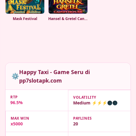
Hansel & Gretel Candyhouse Lines
Mask Festival
Happy Taxi - Game Seru di
⚙️
pp7slotapk.com
RTP
VOLATILITY
96.5%
Medium ⚡⚡⚡🌑🌑
MAX WIN
PAYLINES
x5000
20