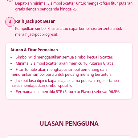
Dapatkan minimal 3 simbol Scatter untuk mengaktifkan fitur putaran
gratis dengan pengganda hingga x5.
Raih Jackpot Besar
4
Kumpulkan simbol khusus atau capai kombinasi tertentu untuk
meraih jackpot progresif.
Aturan & Fitur Permainan
Simbol Wild menggantikan semua simbol kecuali Scatter.
Minimal 3 simbol Scatter akan memicu 10 Putaran Gratis.
Fitur Tumble akan menghapus simbol pemenang dan
menurunkan simbol baru untuk peluang menang beruntun.
Jackpot bisa dipicu kapan saja selama putaran reguler tanpa
harus mendapatkan simbol spesifik.
Permainan ini memiliki RTP (Return to Player) sebesar 96.5%.
ULASAN PENGGUNA