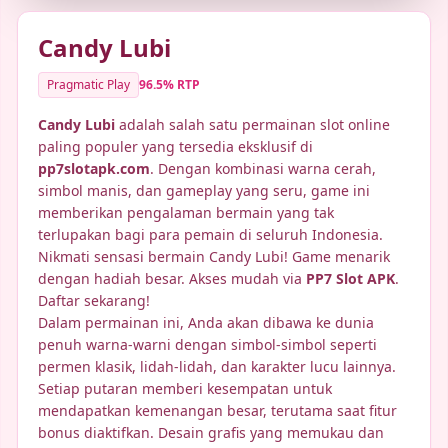
▶
Candy Lubi
Pragmatic Play
96.5% RTP
Candy Lubi
adalah salah satu permainan slot online
paling populer yang tersedia eksklusif di
pp7slotapk.com
. Dengan kombinasi warna cerah,
simbol manis, dan gameplay yang seru, game ini
memberikan pengalaman bermain yang tak
terlupakan bagi para pemain di seluruh Indonesia.
Nikmati sensasi bermain Candy Lubi! Game menarik
dengan hadiah besar. Akses mudah via
PP7 Slot APK
.
Daftar sekarang!
Dalam permainan ini, Anda akan dibawa ke dunia
penuh warna-warni dengan simbol-simbol seperti
permen klasik, lidah-lidah, dan karakter lucu lainnya.
Setiap putaran memberi kesempatan untuk
mendapatkan kemenangan besar, terutama saat fitur
bonus diaktifkan. Desain grafis yang memukau dan