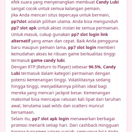
efek suara yang menyenangkan membuat
Candy Lubi
sangat cocok untuk semua kalangan pemain.
Jika Anda mencari situs tepercaya untuk bermain,
pp7slot
adalah pilihan utama. Anda bisa mengunduh
pp7 slot apk
untuk akses instan ke semua permainan.
Untuk masuk, cukup gunakan
pp7 slot login link
alternatif
yang aman dan cepat. Baik Anda pengguna
baru maupun pemain lama,
pp7 slot login
memberi
kemudahan akses ke ribuan game berkualitas tinggi
termasuk
game candy lubi
.
Dengan RTP (Return to Player) sebesar
96.5%
,
Candy
Lubi
termasuk dalam kategori permainan dengan
potensi kemenangan tinggi. Volatilitasnya sedang
hingga tinggi, menjadikannya pilihan ideal bagi
mereka yang mencari jackpot besar. Kemenangan
maksimal bisa mencapai ratusan kali lipat dari taruhan
awal, terutama saat wilds dan scatters muncul
bersamaan.
Selain itu,
pp7 slot apk login
menawarkan berbagai
promosi menarik setiap hari. Dari cashback mingguan
hingga turnamen jutaan rupiah, semuanya bisa Anda